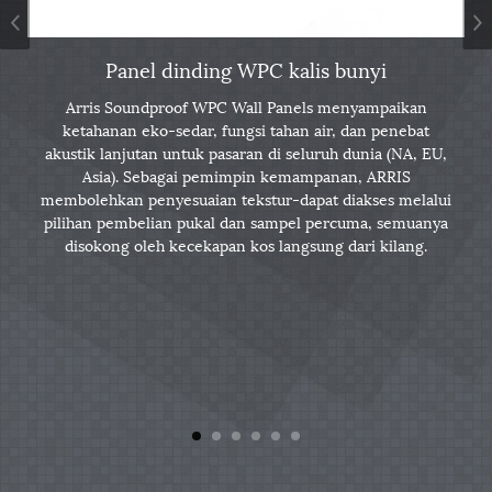
Panel dinding WPC kalis bunyi
Arris Soundproof WPC Wall Panels menyampaikan
uk
ketahanan eko-sedar, fungsi tahan air, dan penebat
r
akustik lanjutan untuk pasaran di seluruh dunia (NA, EU,
a
a
Asia). Sebagai pemimpin kemampanan, ARRIS
D
membolehkan penyesuaian tekstur-dapat diakses melalui
pilihan pembelian pukal dan sampel percuma, semuanya
m
disokong oleh kecekapan kos langsung dari kilang.