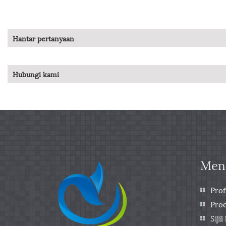
Hantar pertanyaan
Hubungi kami
Meng
Prof
Prod
Sijil