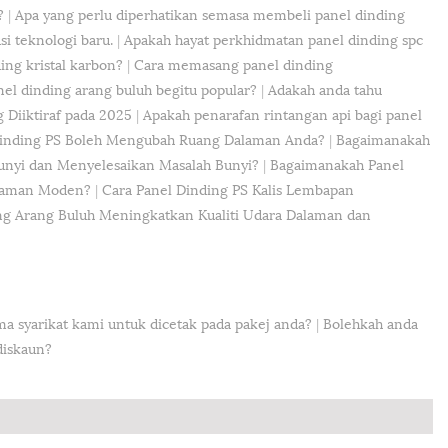
?
|
Apa yang perlu diperhatikan semasa membeli panel dinding
i teknologi baru.
|
Apakah hayat perkhidmatan panel dinding spc
ing kristal karbon?
|
Cara memasang panel dinding
el dinding arang buluh begitu popular?
|
Adakah anda tahu
 Diiktiraf pada 2025
|
Apakah penarafan rintangan api bagi panel
inding PS Boleh Mengubah Ruang Dalaman Anda?
|
Bagaimanakah
unyi dan Menyelesaikan Masalah Bunyi?
|
Bagaimanakah Panel
alaman Moden?
|
Cara Panel Dinding PS Kalis Lembapan
g Arang Buluh Meningkatkan Kualiti Udara Dalaman dan
 syarikat kami untuk dicetak pada pakej anda?
|
Bolehkah anda
diskaun?