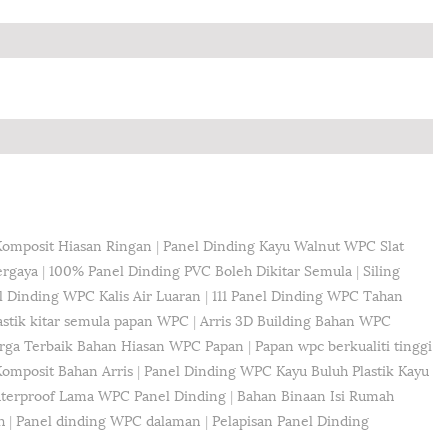
omposit Hiasan Ringan
|
Panel Dinding Kayu Walnut WPC Slat
ergaya
|
100% Panel Dinding PVC Boleh Dikitar Semula
|
Siling
l Dinding WPC Kalis Air Luaran
|
111 Panel Dinding WPC Tahan
astik kitar semula papan WPC
|
Arris 3D Building Bahan WPC
arga Terbaik Bahan Hiasan WPC Papan
|
Papan wpc berkualiti tinggi
omposit Bahan Arris
|
Panel Dinding WPC Kayu Buluh Plastik Kayu
aterproof Lama WPC Panel Dinding
|
Bahan Binaan Isi Rumah
h
|
Panel dinding WPC dalaman
|
Pelapisan Panel Dinding