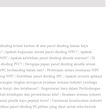
inding kristal karbon di atas panel dinding hiasan kayu
n?
|
Apakah kegunaan umum panel dinding WPC?
|
Apakah
i WPC
|
Apakah kelebihan panel dinding akustik marmar?
|
Di
 dinding PVC?
|
Mengapa papan panel dinding akustik sesuai
WPC berbanding bahan lain?
|
Perbezaan antara lembaran WPC
ding WPC
|
Kelebihan panel dinding SPC
|
Apakah senario aplikasi
ncangan ringkas mengenai keadaan semasa industri Lembaga
t bunyi, dan ketahanan?
|
Kegemaran baru dalam Perlindungan
bah kehidupan dan persekitaran kita?
|
Keadaan semasa industri
ai plastik kayu pepejal Arris?
|
Gambaran keseluruhan industri
ikan panel dinding PS pilihan yang ideal untuk reka bentuk