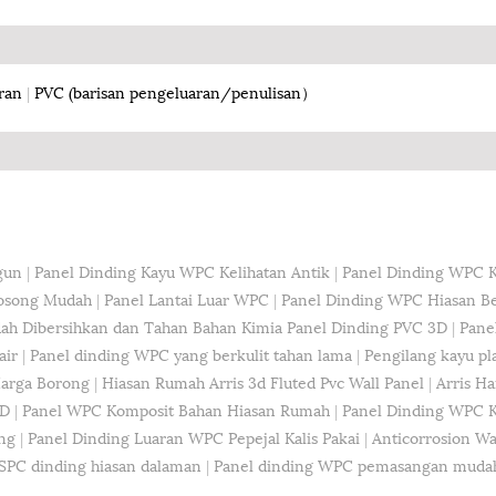
ran
|
PVC (barisan pengeluaran/penulisan）
gun
|
Panel Dinding Kayu WPC Kelihatan Antik
|
Panel Dinding WPC K
osong Mudah
|
Panel Lantai Luar WPC
|
Panel Dinding WPC Hiasan B
ah Dibersihkan dan Tahan Bahan Kimia Panel Dinding PVC 3D
|
Pane
air
|
Panel dinding WPC yang berkulit tahan lama
|
Pengilang kayu pl
Harga Borong
|
Hiasan Rumah Arris 3d Fluted Pvc Wall Panel
|
Arris H
3D
|
Panel WPC Komposit Bahan Hiasan Rumah
|
Panel Dinding WPC K
ng
|
Panel Dinding Luaran WPC Pepejal Kalis Pakai
|
Anticorrosion W
 SPC dinding hiasan dalaman
|
Panel dinding WPC pemasangan muda