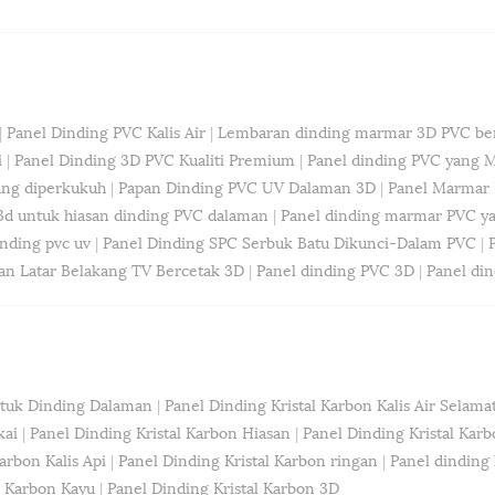
|
Panel Dinding PVC Kalis Air
|
Lembaran dinding marmar 3D PVC ber
i
|
Panel Dinding 3D PVC Kualiti Premium
|
Panel dinding PVC yang 
ang diperkukuh
|
Papan Dinding PVC UV Dalaman 3D
|
Panel Marmar 
3d untuk hiasan dinding PVC dalaman
|
Panel dinding marmar PVC yan
nding pvc uv
|
Panel Dinding SPC Serbuk Batu Dikunci-Dalam PVC
|
an Latar Belakang TV Bercetak 3D
|
Panel dinding PVC 3D
|
Panel di
ntuk Dinding Dalaman
|
Panel Dinding Kristal Karbon Kalis Air Selama
kai
|
Panel Dinding Kristal Karbon Hiasan
|
Panel Dinding Kristal Kar
arbon Kalis Api
|
Panel Dinding Kristal Karbon ringan
|
Panel dinding k
l Karbon Kayu
|
Panel Dinding Kristal Karbon 3D