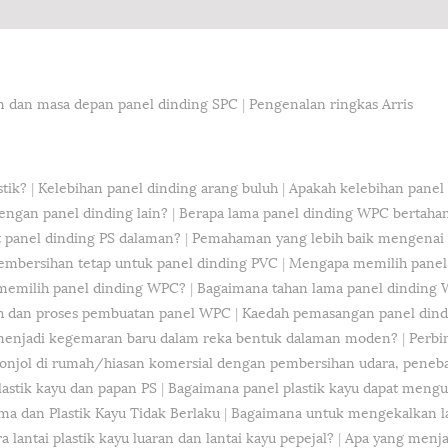
n dan masa depan panel dinding SPC
|
Pengenalan ringkas Arris
tik?
|
Kelebihan panel dinding arang buluh
|
Apakah kelebihan panel d
engan panel dinding lain?
|
Berapa lama panel dinding WPC bertaha
panel dinding PS dalaman?
|
Pemahaman yang lebih baik mengena
embersihan tetap untuk panel dinding PVC
|
Mengapa memilih panel
 memilih panel dinding WPC?
|
Bagaimana tahan lama panel dinding 
ah dan proses pembuatan panel WPC
|
Kaedah pemasangan panel din
 menjadi kegemaran baru dalam reka bentuk dalaman moden?
|
Perbi
njol di rumah/hiasan komersial dengan pembersihan udara, peneba
astik kayu dan papan PS
|
Bagaimana panel plastik kayu dapat mengu
ma dan Plastik Kayu Tidak Berlaku
|
Bagaimana untuk mengekalkan lant
 lantai plastik kayu luaran dan lantai kayu pepejal?
|
Apa yang menjad