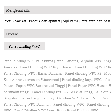
Mengenai kita
Profil Syarikat
|
Produk dan aplikasi
|
Sijil kami
|
Peralatan dan pasa
Produk
Panel dinding WPC
Panel dinding WPC kalis bunyi
|
Panel Dinding Bergalur WPC Ang
Amerika
|
Panel Dinding WPC Kayu Hiasan
|
Panel Dinding WPC K
Panel Dinding WPC Hiasan Dalaman
|
Panel dinding WPC PS
|
Mud
Kalis Air Anticorrosion Waterproof
|
Panel dinding kayu WPC kalis 
Papan
|
Papan WPC Berprestasi Tinggi
|
Panel Pagar WPC Hiasan 
berkualiti tinggi
|
Panel Dinding PVC UV Berkilat Tinggi Kalis Air 
Bergalur
|
Bahan Bangunan Kayu Gandum WPC Papan Panel Dindi
Panel Dinding WPC Dalaman
|
Panel dinding WPC
|
Panel dinding
WPC
|
Panel Dinding WPC Luar
|
Pagar Panel Dinding WPC