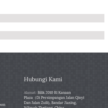
Hubungi Kami
Alamat:
Bilik 2010 B1 Kanaan
Plaza（Di Persimpangan Jalan Qinyi
Dan Jalan Zuili), Bandar Jiaxing,
rbon
Wilayah Zhejiang, China