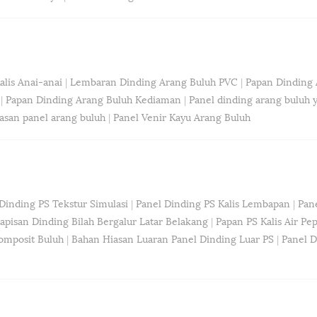
lis Anai-anai
|
Lembaran Dinding Arang Buluh PVC
|
Papan Dinding 
|
Papan Dinding Arang Buluh Kediaman
|
Panel dinding arang buluh 
asan panel arang buluh
|
Panel Venir Kayu Arang Buluh
Dinding PS Tekstur Simulasi
|
Panel Dinding PS Kalis Lembapan
|
Pan
lapisan Dinding Bilah Bergalur Latar Belakang
|
Papan PS Kalis Air Pepe
omposit Buluh
|
Bahan Hiasan Luaran Panel Dinding Luar PS
|
Panel 