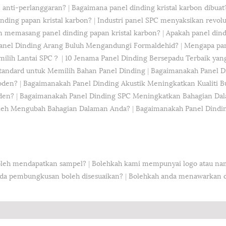
n anti-perlanggaran?
|
Bagaimana panel dinding kristal karbon dibuat
nding papan kristal karbon?
|
Industri panel SPC menyaksikan revolus
n memasang panel dinding papan kristal karbon?
|
Apakah panel dind
anel Dinding Arang Buluh Mengandungi Formaldehid?
|
Mengapa pan
milih Lantai SPC？
|
10 Jenama Panel Dinding Bersepadu Terbaik yang
tandard untuk Memilih Bahan Panel Dinding
|
Bagaimanakah Panel D
oden?
|
Bagaimanakah Panel Dinding Akustik Meningkatkan Kualiti B
den?
|
Bagaimanakah Panel Dinding SPC Meningkatkan Bahagian D
leh Mengubah Bahagian Dalaman Anda?
|
Bagaimanakah Panel Dindin
oleh mendapatkan sampel?
|
Bolehkah kami mempunyai logo atau nama
da pembungkusan boleh disesuaikan?
|
Bolehkah anda menawarkan 