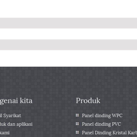
enai kita
Produk
il Syarikat
Panel dinding WPC
uk dan aplikasi
Panel dinding PVC
 kami
Panel Dinding Kristal Ka