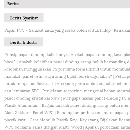
Berita
Berita Syarikat
Papan PVC - Sahabat anda yang serba boleh untuk hidup
|
Kenaika
Berita Industri
Prinsip papan dinding kalis bunyi.
|
Apakah papan dinding kayu plas
biasa?
|
Apakah kelebihan panel dinding arang buluh berbanding d
kelebihan menggunakan PS percuma formaldehid untuk membuat 
manakah panel venir kayu arang buluh boleh digunakan?
|
Petua p
untuk tempat audiovisual?
|
Apa yang perlu anda ketahui sebelum
dan lembaran SPC
|
Penjelasan terperinci mengenai bahan ment
panel dinding kristal karbon?
|
Mengapa hiasan panel dinding PS
Plastik Aluminium
|
Bagaimanakah panel dinding arang buluh meno
Alam Sekitar - Panel WPC
|
Bandingkan perbezaan antara papan pl
plastik kayu
|
Cara Memilih Plastik Kayu Kayu yang Dijalakan Bersa
WPC bersama-sama dengan Matte Wood
|
Apakah perbezaan antara