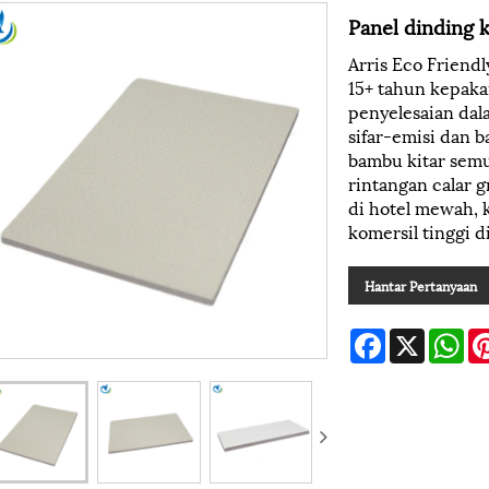
Panel dinding k
Arris Eco Friendl
15+ tahun kepak
penyelesaian dal
sifar-emisi dan 
bambu kitar semu
rintangan calar g
di hotel mewah, 
komersil tinggi d
Hantar Pertanyaan
Facebook
X
Wh