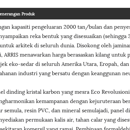
enerangan Produk
gan kapasiti pengeluaran 2000 tan/bulan dan penye
yampaikan reka bentuk yang disesuaikan (sehingga 
untuk arkitek di seluruh dunia. Disokong oleh jaminan
i, ARRIS menawarkan harga berasaskan kilang untuk
jek eko-sedar di seluruh Amerika Utara, Eropah, dan
ahanan industri yang bersatu dengan keanggunan neu
el dinding kristal karbon yang mesra Eco Revolusion
gharmonikan kemampanan dengan kejuruteraan berpre
ar semula, resin PVC, dan mineral semulajadi, panel 
yediakan permukaan kalis air, tahan calar yang dises
sekitaran komersil yang ramai. Pembinaan formaldehi