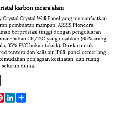
ristal karbon mesra alam
y Crystal Crystal Wall Panel yang memanfaatkan
aran pembuatan mampan, ARRIS Pioneers
aman berprestasi tinggi dengan pengeluaran
bahan-bahan CE/ISO yang disahkan (65% arang
la, 35% PVC bukan toksik). Direka untuk
red tentera dan kalis air IP68, panel cemerlang
kemudahan penjagaan kesihatan, dan ruang
i seluruh dunia.
atsApp
Pinterest
LinkedIn
Share