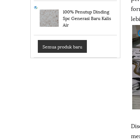
for
100% Penutup Dinding
leb
Spc Generasi Baru Kalis
Air
Semua produk baru
Dis
men