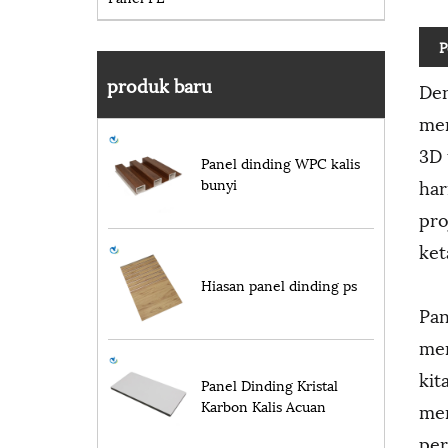
P
produk baru
Den
men
3D 
Panel dinding WPC kalis
har
bunyi
pro
ket
Hiasan panel dinding ps
Pan
men
kit
Panel Dinding Kristal
Karbon Kalis Acuan
men
per