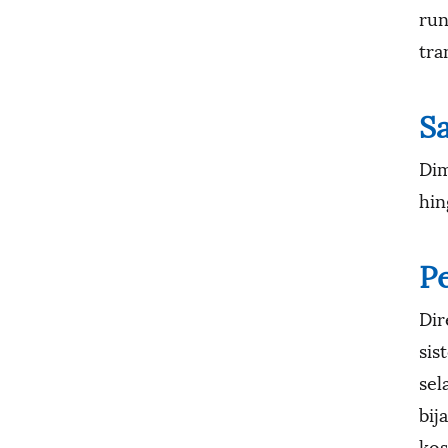
run
tra
Sa
Dim
hin
P
Dir
sis
sel
bij
kos