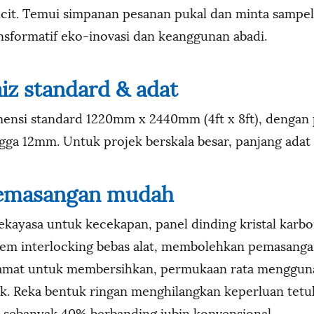
cit. Temui simpanan pesanan pukal dan minta samp
nsformatif eko-inovasi dan keanggunan abadi.
iz standard & adat
ensi standard 1220mm x 2440mm (4ft x 8ft), dengan
gga 12mm. Untuk projek berskala besar, panjang adat 
emasangan mudah
ekayasa untuk kecekapan, panel dinding kristal ka
tem interlocking bebas alat, membolehkan pemasangan
amat untuk membersihkan, permukaan rata menggunak
ak. Reka bentuk ringan menghilangkan keperluan tet
 sebanyak 40% berbanding jubin konvensional.