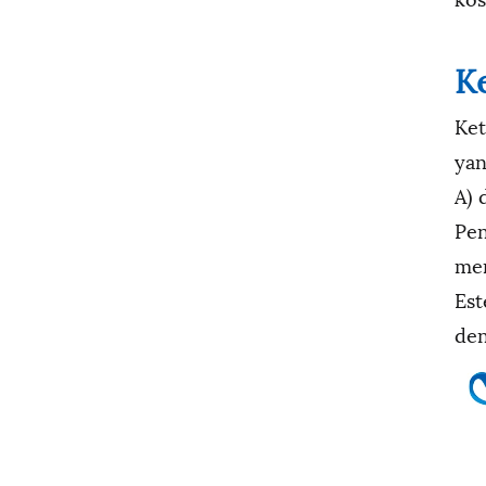
K
Ket
yan
A) 
Pen
men
Est
den