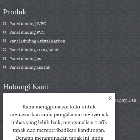
Produk
Panel dinding WPC
Panel dinding PVC
Panel Dinding Kristal Karbon
Panel dinding arang buluh
Panel dinding ps
Panel dinding akustik
Hubungi Kami
X
Alamat:
Bilik 2010 B1 Kanaan Plaza（Di Persimpangan Jalan Qinyi Dan
Kami menggunakan kuki untuk
Jalan Zuili), Bandar Jiaxing, Wilayah Zhejiang, China
menawarkan anda pengalaman menyemak
Tel:
+86-0573-85859222
imbas yang lebih baik, menganalisis trafik
E-mel:
info@zjarris.com
tapak dan memperibadikan kandungan.
Dengan menggunakan tapak ini, anda