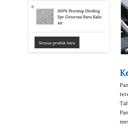
100% Penutup Dinding
Spc Generasi Baru Kalis
Air
Semua produk baru
K
Pan
ter
Tah
Pan
me