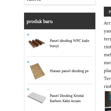
P
produk baru
Arr
yan
ter
Panel dinding WPC kalis
rin
bunyi
mel
men
pla
Hiasan panel dinding ps
Ter
rin
Panel Dinding Kristal
Karbon Kalis Acuan