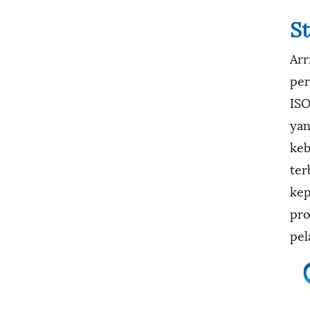
S
Arr
per
ISO
yan
keb
ter
kep
pro
pel