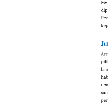
Men
dip
Per
kep
J
Arr
pil
ban
hab
uba
san
per