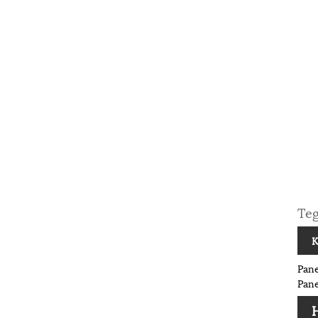
Teg
K
Pan
Pane