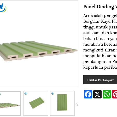
Panel Dinding 
Arris ialah penge
Bergalur Kayu Pl
tinggi untuk pas
asal kami dan k
bahan binaan yan
membawa ketenan
mengikuti aliran
mengukuhkan pel
pembangunan Pan
keperluan periba
Hantar Pertanyaan
Facebook
X
Wh