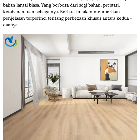
bahan lantai biasa. Yang berbeza dari segi bahan, prestasi,
ketahanan, dan sebagainya. Berikut ini akan memberikan
penjelasan terperinci tentang perbezaan khusus antara kedua -
duanya.