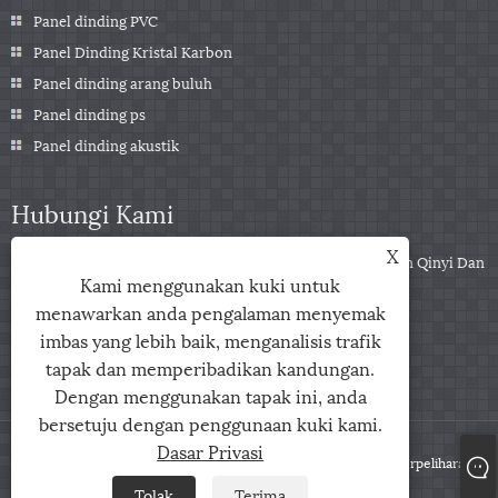
Panel dinding PVC
Panel Dinding Kristal Karbon
Panel dinding arang buluh
Panel dinding ps
Panel dinding akustik
Hubungi Kami
X
Alamat:
Bilik 2010 B1 Kanaan Plaza（Di Persimpangan Jalan Qinyi Dan
Kami menggunakan kuki untuk
Jalan Zuili), Bandar Jiaxing, Wilayah Zhejiang, China
menawarkan anda pengalaman menyemak
Tel:
+86-0573-85859222
imbas yang lebih baik, menganalisis trafik
E-mel:
info@zjarris.com
tapak dan memperibadikan kandungan.
Dengan menggunakan tapak ini, anda
bersetuju dengan penggunaan kuki kami.
Dasar Privasi
Hak Cipta © 2025 Zhejiang Arris IMP & EXP Co., Ltd. Hak Cipta Terpelihara.
Tolak
Terima