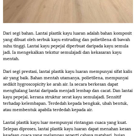
Dari segi bahan. Lantai plastik kayu luaran adalah bahan komposit
yang dibuat oleh serbuk kayu extruding dan polietilena di bawah
suhu tinggi. Lantai kayu pepejal diperbuat daripada kayu semula
jadi. Ia mengekalkan tekstur semulajadi dan kekasaran kayu
mentah.
Dari segi prestasi, lantai plastik kayu luaran mempunyai sifat kalis
air yang baik. Bahan mentah utamanya, polietilena, mempunyai
sedikit hygroscopicity ke arah air. Ia secara berkesan dapat
menghalang lantai daripada menjadi lembap dan cacat. Dan lantai
kayu pepejal, kerana struktur serat kayu semulajadi. Sensitif
terhadap kelembapan. Terdedah kepada bengkak, ubah bentuk,
atau membentuk apabila terdedah kepada air.
Lantai plastik kayu luar mempunyai rintangan cuaca yang kuat.
Selepas diproses, lantai plastik kayu luaran dapat menahan kesan
keadaan cuaca yang melampau seperti cahaya matahari, hujan,