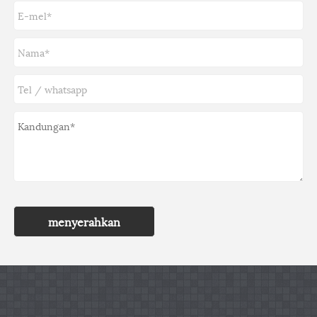
menyerahkan