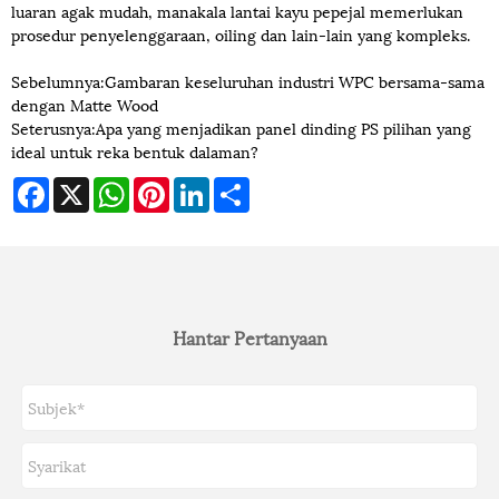
luaran agak mudah, manakala lantai kayu pepejal memerlukan
prosedur penyelenggaraan, oiling dan lain-lain yang kompleks.
Sebelumnya:
Gambaran keseluruhan industri WPC bersama-sama
dengan Matte Wood
Seterusnya:
Apa yang menjadikan panel dinding PS pilihan yang
ideal untuk reka bentuk dalaman?
Facebook
X
WhatsApp
Pinterest
LinkedIn
Share
Hantar Pertanyaan